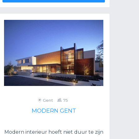
Gent
75
MODERN GENT
Modern interieur hoeft niet duur te zijn
Op m