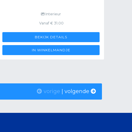
Interieur
Vanaf € 31.00
BEKIJK DETAILS
IN WINKELMANDJE
vorige
|
volgende