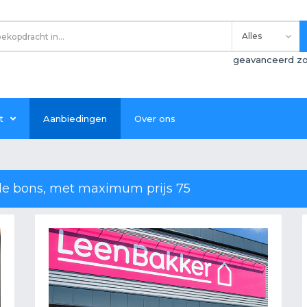
geavanceerd z
t
Aanbiedingen
Over ons
lle bons, met maximum prijs 75