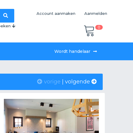
Account aanmaken
Aanmelden
oeken
0
Wordt handelaar
vorige
|
volgende