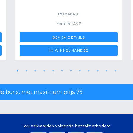
Interieur
Vanaf € 13.00
BEKIJK DETAILS
IN WINKELMANDJE
lle bons, met maximum prijs 75
Wij aanvaarden volgende betaalmethoden: