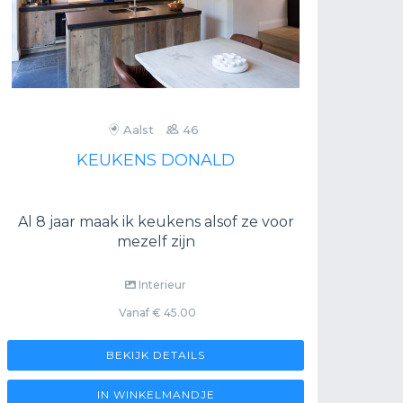
Aalst
46
KEUKENS DONALD
Al 8 jaar maak ik keukens alsof ze voor
Ee
mezelf zijn
Interieur
Vanaf € 45.00
BEKIJK DETAILS
IN WINKELMANDJE